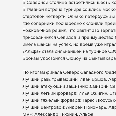
В Северной столице встретились шесть к
В главной встрече турнира сошлись москов
стартовой четверти. Однако петербуржцы 
где соперники поочередно склоняли преим
Рожков-Янов решил, что хватит это терпе
присоединился Севидов и преимущество М
имела шансы на успех, но время уже играло
«Альфа» стала сильнейшей на турнире СЗФ
Бронзы удостоился OldBoy из Сыктывкара
По итогам финала Северо-Западного Фед
Лучший разыгрывающий: Иван Ершов, Авр
Лучший атакующий защитник: Дмитрий Се
Лучший легкий форвард: Илья Ожигин, Ст
Лучший тяжелый форвард: Тарас Любусько
Лучший центровой: Андрей Пономарь, Ав
MVP: Александр Тихонин, Альфа