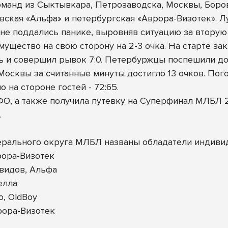
оманд из Сыктывкара, Петрозаводска, Москвы, Боров
ская «Альфа» и петербургская «Аврора-Визотек». Лу
не поддались панике, выровняв ситуацию за вторую ч
ущество на свою сторону на 2-3 очка. На старте за
ть и совершил рывок 7:0. Петербуржцы поспешили до
осквы за считанные минуты достигло 13 очков. Пого
 на стороне гостей - 72:65.
О, а также получила путевку на Суперфинал МЛБЛ 2
.
ерального округа МЛБЛ названы обладатели индиви
ора-Визотек
видов, Альфа
елла
, OldBoy
рора-Визотек